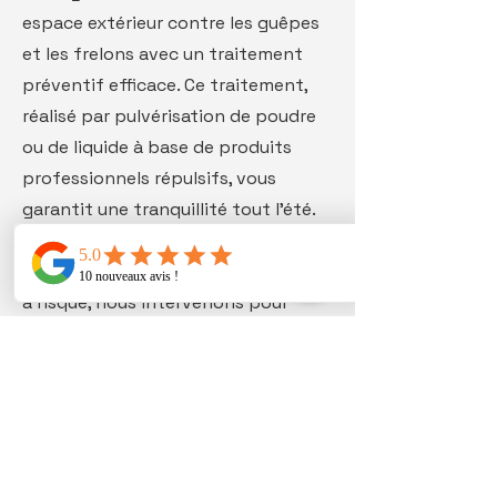
espace extérieur contre les guêpes
et les frelons avec un traitement
préventif efficace. Ce traitement,
réalisé par pulvérisation de poudre
ou de liquide à base de produits
professionnels répulsifs, vous
garantit une tranquillité tout l'été.
Que ce soit pour la toiture, les
abords de votre piscine ou les zones
à risque, nous intervenons pour
éliminer les risques d'infestation
avant qu'ils n'apparaissent.
Anticipez et évitez les
désagréments causés par ces
nuisibles, tout en protégeant votre
famille et vos espaces extérieurs.